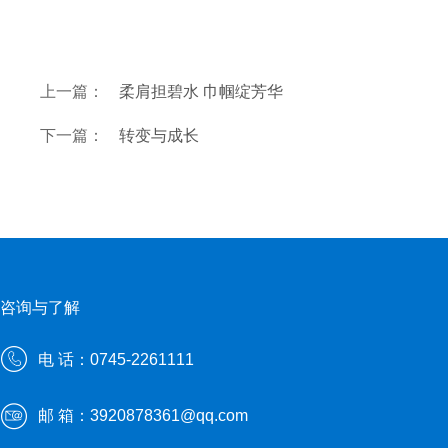
上一篇：
柔肩担碧水 巾帼绽芳华
下一篇：
转变与成长
咨询与了解
电 话：0745-2261111
邮 箱：3920878361@qq.com