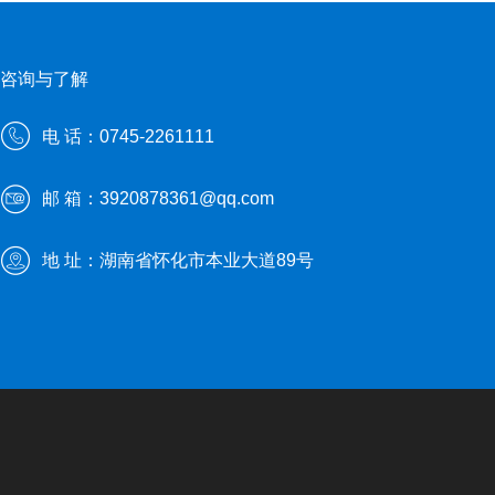
咨询与了解
电 话：0745-2261111
邮 箱：3920878361@qq.com
地 址：湖南省怀化市本业大道89号