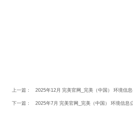
上一篇：
2025年12月 完美官网_完美（中国） 环境信
下一篇：
2025年7月 完美官网_完美（中国） 环境信息