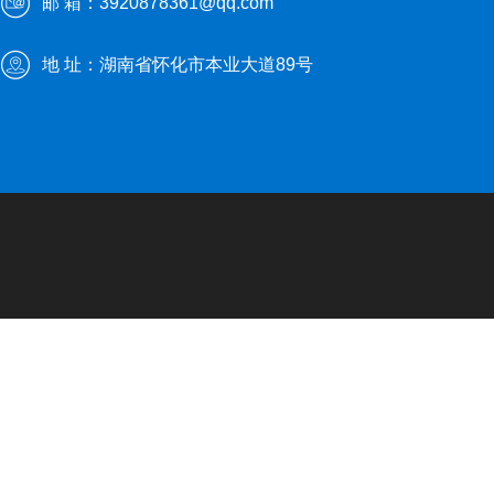
邮 箱：3920878361@qq.com
地 址：湖南省怀化市本业大道89号