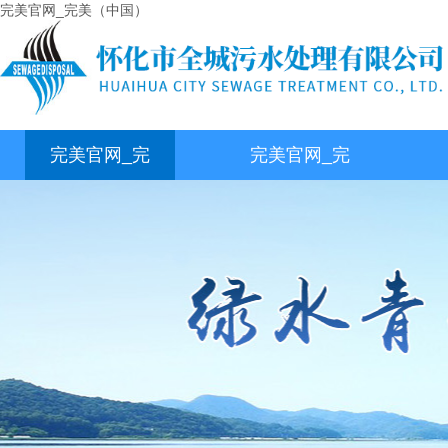
完美官网_完美（中国）
完美官网_完
完美官网_完
美（中国）
美（中国）