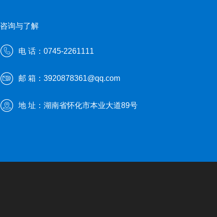
咨询与了解
电 话：0745-2261111
邮 箱：3920878361@qq.com
地 址：湖南省怀化市本业大道89号