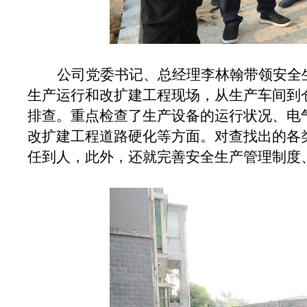
公司党委书记、总经理李林翰带领安全
生产运行和改扩建工程现场，从生产车间到
排查。重点检查了生产设备的运行状况、电
改扩建工程道路硬化等方面。对查找出的各
任到人，此外，还就完善安全生产管理制度