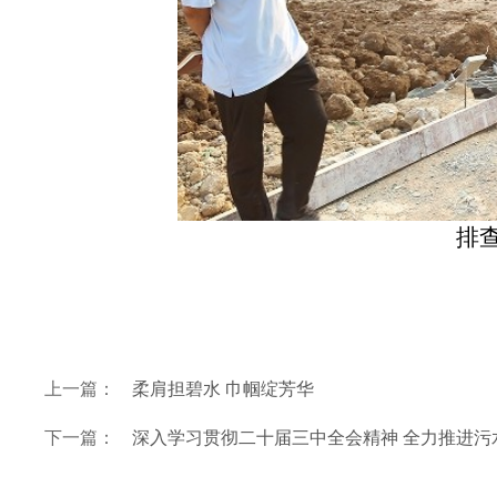
排
上一篇：
柔肩担碧水 巾帼绽芳华
下一篇：
深入学习贯彻二十届三中全会精神 全力推进污