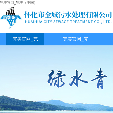
完美官网_完美（中国）
完美官网_完
完美官网_完
美（中国）
美（中国）