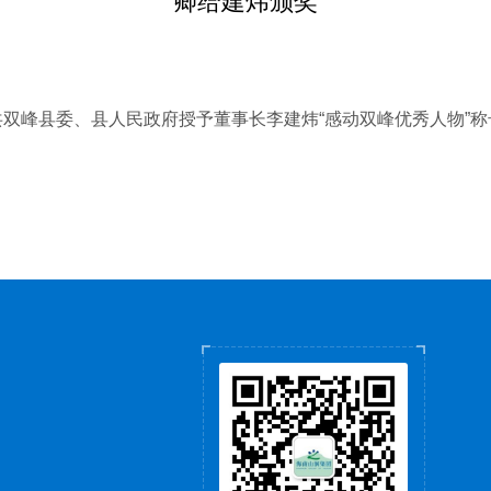
卿给建炜颁奖
共双峰县委、县人民政府授予董事长李建炜“感动双峰优秀人物”称