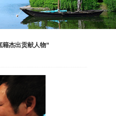
底籍杰出贡献人物”