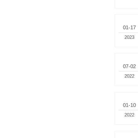
01-17
2023
07-02
2022
01-10
2022