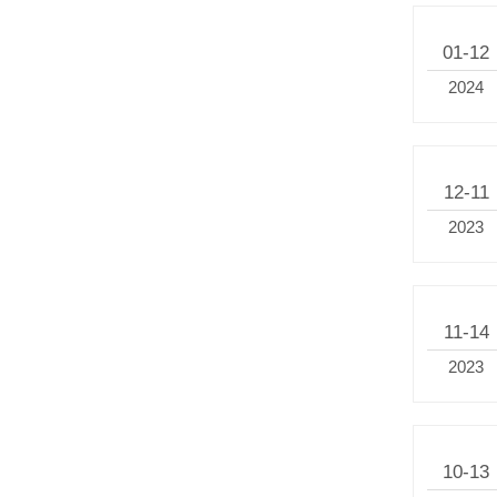
01-12
2024
12-11
2023
11-14
2023
10-13