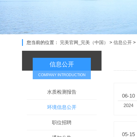
您当前的位置：
完美官网_完美（中国）
>
信息公开
>
信息公开
COMPANY INTRODUCTION
水质检测报告
06-10
2024
环境信息公开
职位招聘
05-15