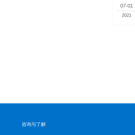
07-01
2021
咨询与了解