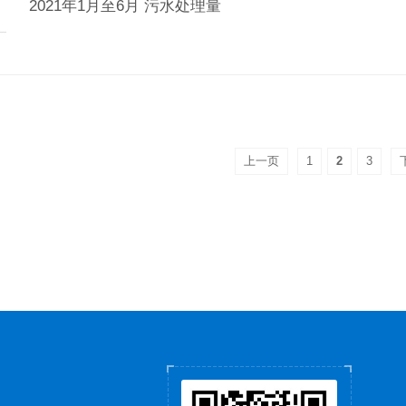
2021年1月至6月 污水处理量
上一页
1
2
3