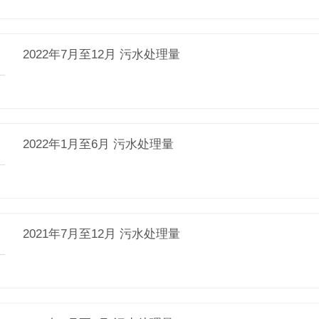
2022年7月至12月 污水处理量
2022年1月至6月 污水处理量
2021年7月至12月 污水处理量