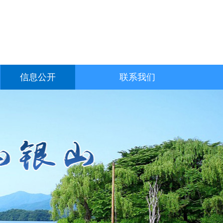
信息公开
联系我们