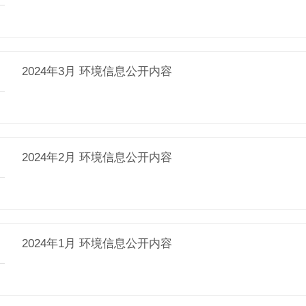
2024年3月 环境信息公开内容
2024年2月 环境信息公开内容
2024年1月 环境信息公开内容