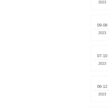
2023
09-08
2023
07-10
2023
06-12
2023