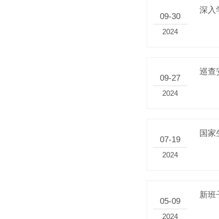
深入
09-30
2024
巡查
09-27
2024
国家
07-19
2024
新班
05-09
2024