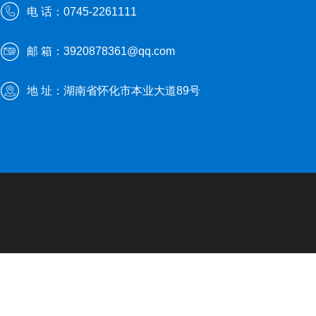
电 话：0745-2261111
邮 箱：3920878361@qq.com
地 址：湖南省怀化市本业大道89号