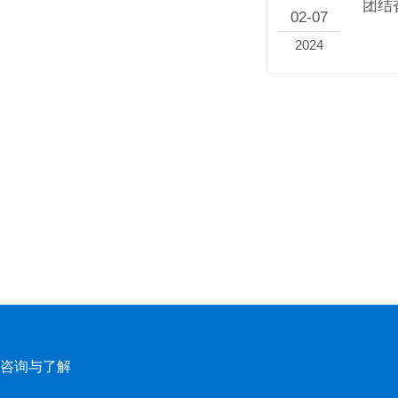
团结
02-07
2024
咨询与了解